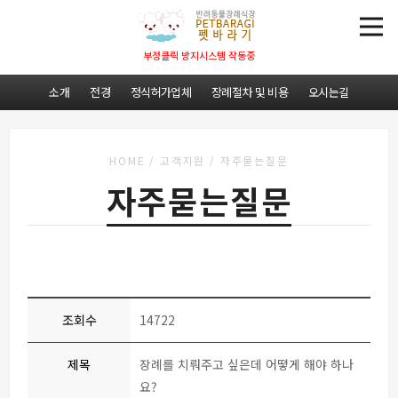
부정클릭 방지시스템 작동중
소개
전경
정식허가업체
장례절차 및 비용
오시는길
HOME
/
고객지원
/
자주묻는질문
자주묻는질문
조회수
14722
제목
장례를 치뤄주고 싶은데 어떻게 해야 하나
요?