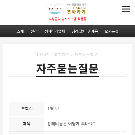
부정클릭 방지시스템 작동중
소개
전경
정식허가업체
장례절차 및 비용
오시는길
HOME
/
고객지원
/
자주묻는질문
자주묻는질문
조회수
19047
제목
장례비용은 어떻게 되나요?