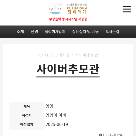
부정클릭 방지시스템 작동중
소개
전경
정식허가업체
장례절차 및 비용
오시는길
HOME
/
고객지원
/
사이버추모관
사이버추모관
양양
제목
양양이 아빠
작성자
2025-06-19
작성일자
마니마니~사랑해