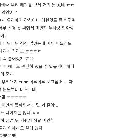
바빠서 우리 해피를 보러 거의 못 갔네 ㅠㅠ
 않았어 ?
져서 우리애기 간식이나 이런것도 좀 바꿔줘
가 너무 신경 못 써줘서 미안해 누나랑 형아랑
어 !
에 너무너무 정신 없었는데 이제 어느정도
 데리러 갈려고 ㅎㅎㅎㅎ
 꼭 붙어있자 🤍🤍
 아마 해피도 편안히 있을 수 있을거야 해피
어 줄게
우리애기 ㅠ ㅠ 너무너무 보고싶어 ... 아
면 눈물부터 나오는데
정말 ㅜㅜㅜㅜㅜ
피한테 못해줘서 그런 거 같아 ..
도 나아지질 않네 ㅎㅎ
히 신경 못 써줘서 정말 미안해
 우리 이제라도 같이 있자
♥️🤍♥️