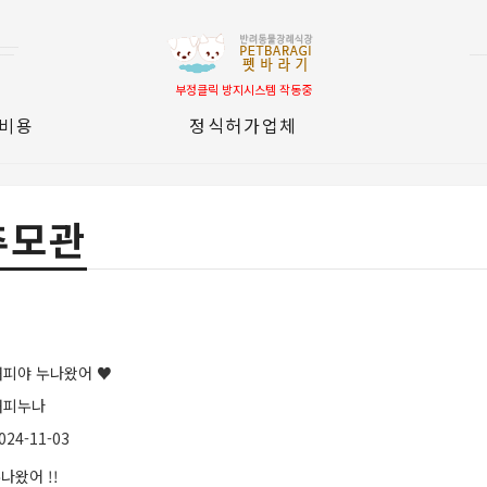
부정클릭 방지시스템 작동중
 비용
정식허가업체
추모관
해피야 누나왔어 ♥
해피누나
024-11-03
나왔어 !!