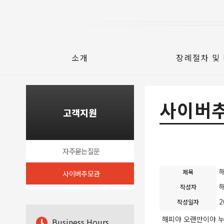
소개
장례절차 및
사이버
고객지원
자주묻는질문
제목
사이버추모관
작성자
2
작성일자
해피야 오랜만이야 누
B
usiness Hours