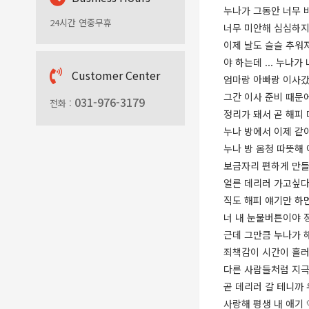
누나가 그동안 너무 
24시간 연중무휴
너무 미안해 심심하지
이제 날도 슬슬 추워
야 하는데 ... 누나
C
ustomer Center
엄마랑 아빠랑 이사갔
그간 이사 준비 때문
031-976-3179
전화 :
정리가 돼서 곧 해피
누나 방에서 이제 같이
누나 방 옴청 따뜻해
보금자리 편하게 만들
얼른 데리러 가고싶다 
직도 해피 얘기만 하
너 내 눈물버튼이야 
근데 그만큼 누나가 해
죄책감이 시간이 흘러
다른 사람들처럼 지극
곧 데리러 갈 테니까
사랑해 평생 내 애기 🤍