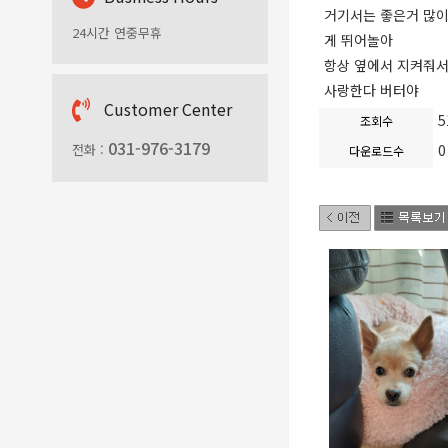
거기서는 좋은거 많
24시간 연중무휴
게 뛰어놀아
항상 옆에서 지켜줘서
사랑한다 버터야
C
ustomer Center
5
조회수
031-976-3179
전화 :
0
다운로드수