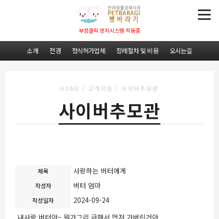
부정클릭 방지시스템 작동중
소개
전경
정식허가업체
장례절차 및 비용
오시는길
HOME
/
고객지원
/
사이버추모관
사이버추모관
사랑하는 버터에게
제목
버터 엄마
작성자
2024-09-24
작성일자
내사랑 버터야~ 뭐가그리 급해서 먼저 가버린거야